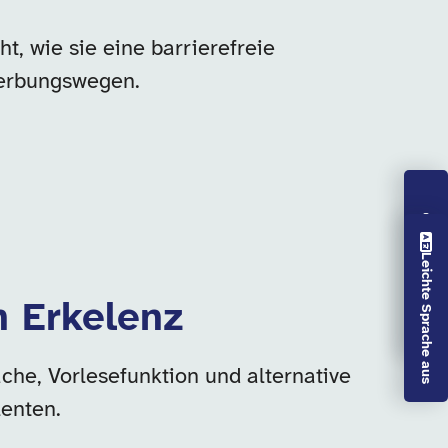
t, wie sie eine barrierefreie
werbungswegen.
Vorlesen aus
Leichte Sprache aus
n Erkelenz
che, Vorlesefunktion und alternative
enten.