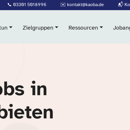
📞
03301 5018996
✉️
kontakt@kaoba.de
📬
Ko
tun
Zielgruppen
Ressourcen
Joban
obs in
bieten