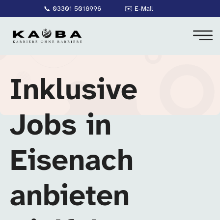
📞
03301 5018996
✉️
E-Mail
Inklusive
Jobs in
Eisenach
anbieten