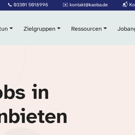
📞
03301 5018996
✉️
kontakt@kaoba.de
📬
Ko
tun
Zielgruppen
Ressourcen
Joban
obs in
nbieten