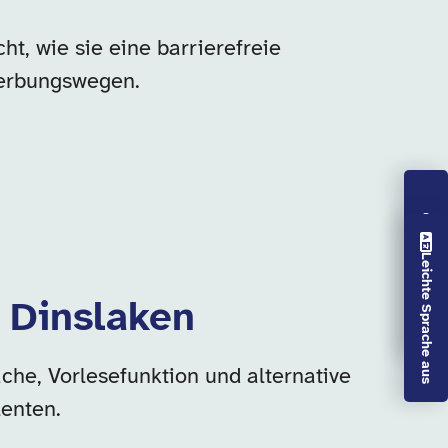
t, wie sie eine barrierefreie
werbungswegen.
Vorlesen aus
Leichte Sprache aus
n Dinslaken
che, Vorlesefunktion und alternative
enten.