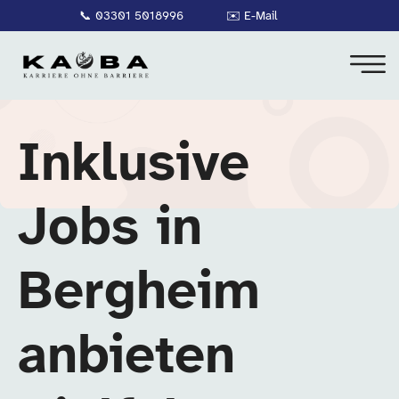
📞
03301 5018996
✉️
E-Mail
Inklusive
Jobs in
Bergheim
anbieten