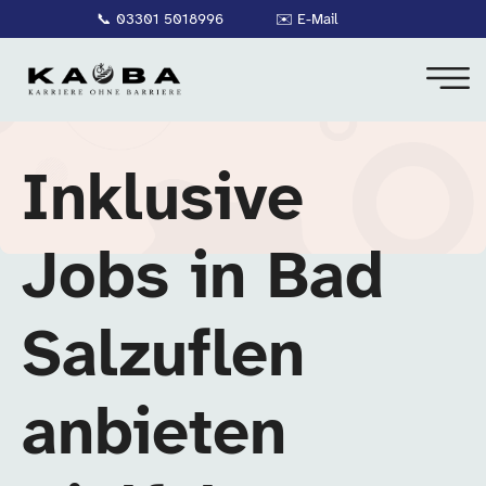
📞
03301 5018996
✉️
E-Mail
Inklusive
Jobs in Bad
Salzuflen
anbieten