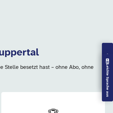
uppertal
Vorlesen aus
Leichte Sprache aus
ie Stelle besetzt hast – ohne Abo, ohne