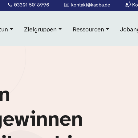
📞
03301 5018996
✉️
kontakt@kaoba.de
📬
Ko
tun
Zielgruppen
Ressourcen
Joban
in
gewinnen