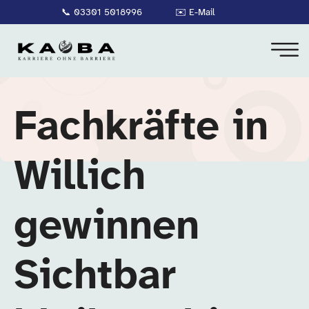
📞
03301 5018996
✉️
E-Mail
Fachkräfte in
Willich
gewinnen
Sichtbar