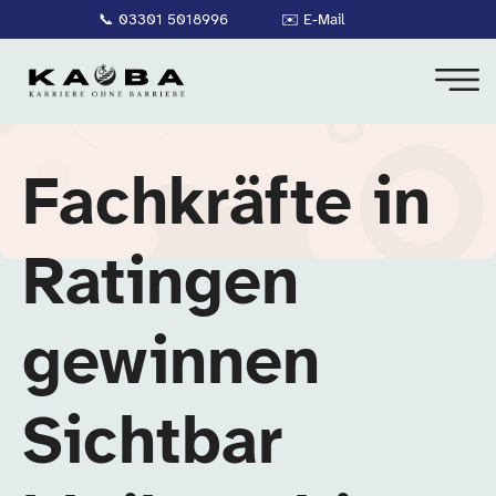
📞
03301 5018996
✉️
E-Mail
Fachkräfte in
Ratingen
gewinnen
Sichtbar