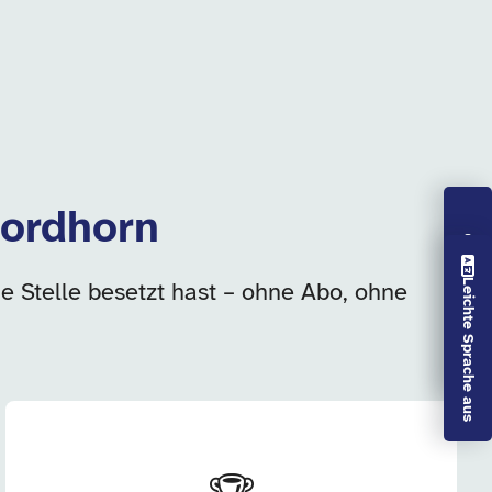
Nordhorn
Vorlesen aus
Leichte Sprache aus
ie Stelle besetzt hast – ohne Abo, ohne