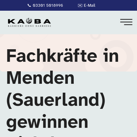
📞
03301 5018996
✉️
E-Mail
Fachkräfte in
Menden
(Sauerland)
gewinnen