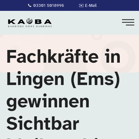
📞
03301 5018996
✉️
E-Mail
Fachkräfte in
Lingen (Ems)
gewinnen
Sichtbar