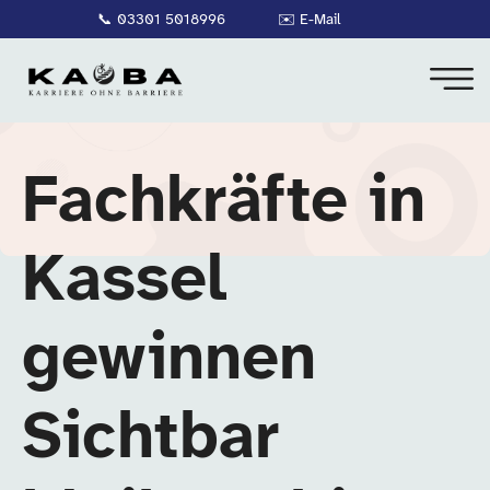
📞
03301 5018996
✉️
E-Mail
Fachkräfte in
Kassel
gewinnen
Sichtbar