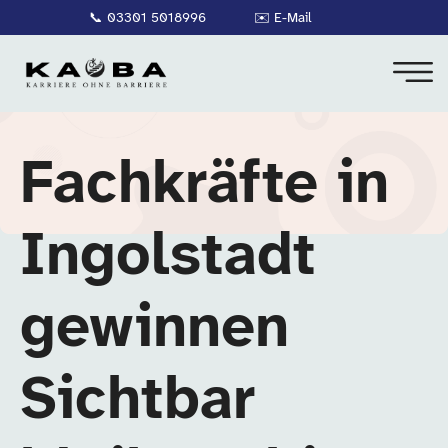
📞
03301 5018996
✉️
E-Mail
Fachkräfte in
Ingolstadt
gewinnen
Sichtbar