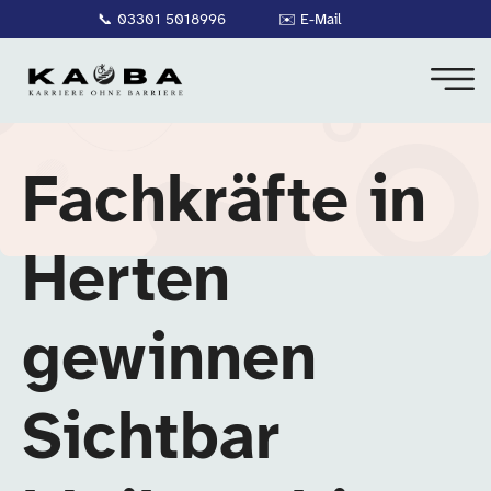
📞
03301 5018996
✉️
E-Mail
Fachkräfte in
Herten
gewinnen
Sichtbar