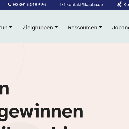
📞
03301 5018996
✉️
kontakt@kaoba.de
📬
Ko
tun
Zielgruppen
Ressourcen
Joban
in
 gewinnen