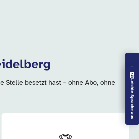
eidelberg
Vorlesen aus
Leichte Sprache aus
ie Stelle besetzt hast – ohne Abo, ohne