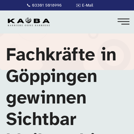
📞
03301 5018996
✉️
E-Mail
Fachkräfte in
Göppingen
gewinnen
Sichtbar