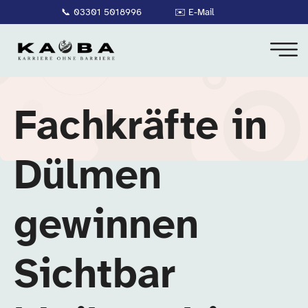
📞
03301 5018996
✉️
E-Mail
Fachkräfte in
Dülmen
gewinnen
Sichtbar