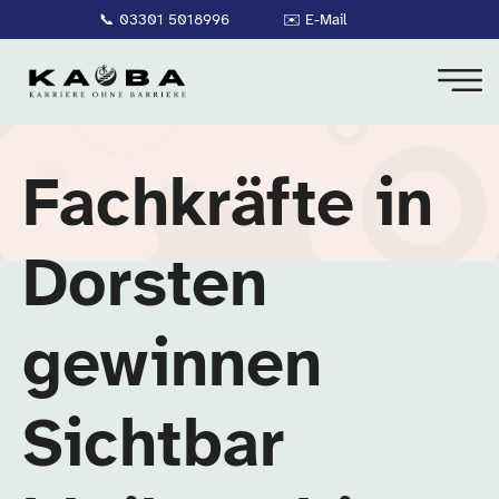
📞
03301 5018996
✉️
E-Mail
Fachkräfte in
Dorsten
gewinnen
Sichtbar