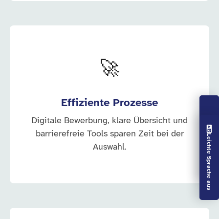
🚀
Effiziente Prozesse
Digitale Bewerbung, klare Übersicht und
Vorlesen aus
barrierefreie Tools sparen Zeit bei der
Leichte Sprache aus
Auswahl.