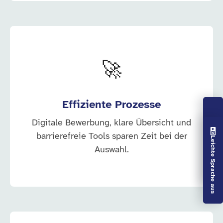
🚀
Effiziente Prozesse
Digitale Bewerbung, klare Übersicht und
Vorlesen aus
barrierefreie Tools sparen Zeit bei der
Leichte Sprache aus
Auswahl.