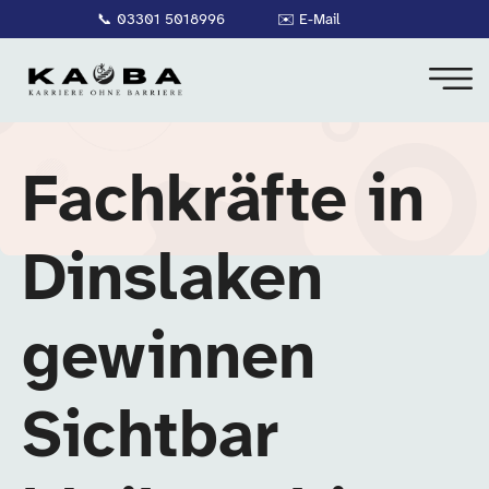
📞
03301 5018996
✉️
E-Mail
Fachkräfte in
Dinslaken
gewinnen
Sichtbar