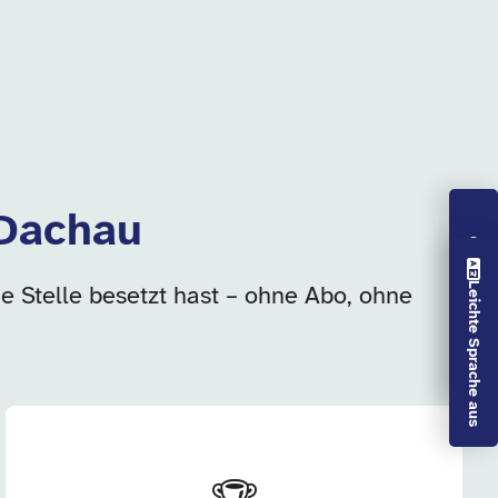
 Dachau
Vorlesen aus
Leichte Sprache aus
ie Stelle besetzt hast – ohne Abo, ohne