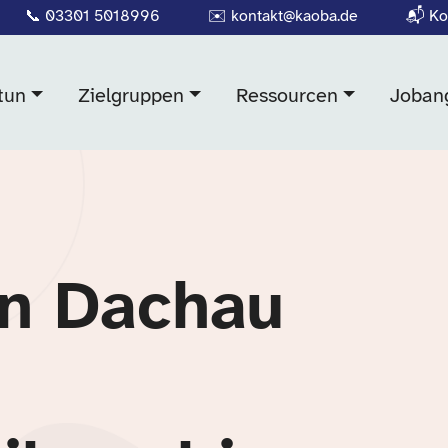
📞
03301 5018996
✉️
kontakt@kaoba.de
📬
Ko
tun
Zielgruppen
Ressourcen
Joban
in Dachau