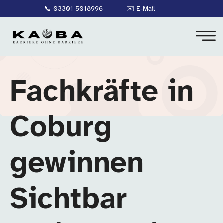
📞
03301 5018996
✉️
E-Mail
Fachkräfte in
Coburg
gewinnen
Sichtbar