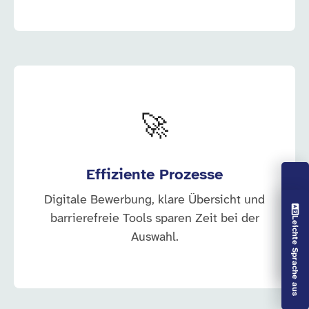
🚀
Effiziente Prozesse
Digitale Bewerbung, klare Übersicht und
Vorlesen aus
barrierefreie Tools sparen Zeit bei der
Leichte Sprache aus
Auswahl.