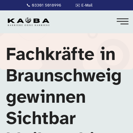
📞
03301 5018996
✉️
E-Mail
Fachkräfte in
Braunschweig
gewinnen
Sichtbar