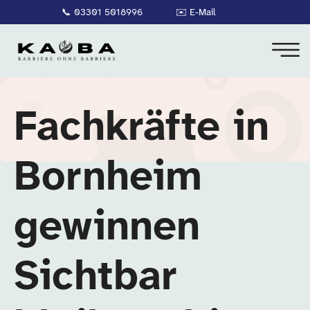
📞
03301 5018996
✉️
E-Mail
Fachkräfte in
Bornheim
gewinnen
Sichtbar