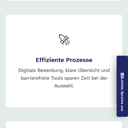
🚀
Effiziente Prozesse
Digitale Bewerbung, klare Übersicht und
Vorlesen aus
barrierefreie Tools sparen Zeit bei der
Leichte Sprache aus
Auswahl.