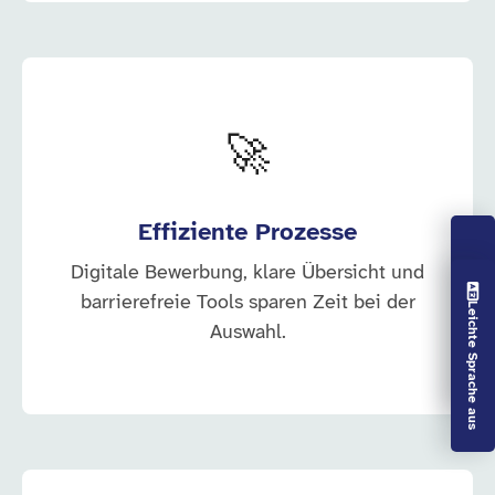
🚀
Effiziente Prozesse
Digitale Bewerbung, klare Übersicht und
Vorlesen aus
barrierefreie Tools sparen Zeit bei der
Leichte Sprache aus
Auswahl.