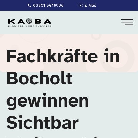
📞
03301 5018996
✉️
E-Mail
Fachkräfte in
Bocholt
gewinnen
Sichtbar