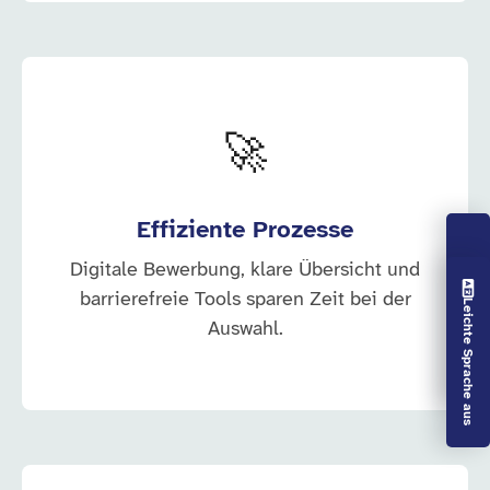
🚀
Effiziente Prozesse
Digitale Bewerbung, klare Übersicht und
Vorlesen aus
barrierefreie Tools sparen Zeit bei der
Leichte Sprache aus
Auswahl.