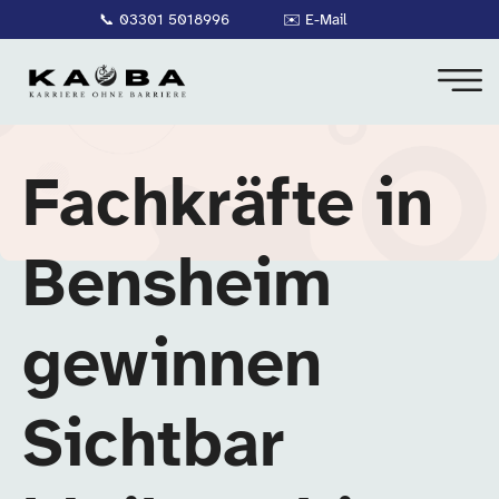
📞
03301 5018996
✉️
E-Mail
Fachkräfte in
Bensheim
gewinnen
Sichtbar