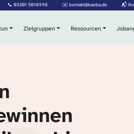
📞
03301 5018996
✉️
kontakt@kaoba.de
📬
Ko
tun
Zielgruppen
Ressourcen
Joban
in
ewinnen