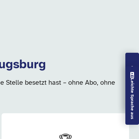
Augsburg
Vorlesen aus
Leichte Sprache aus
ie Stelle besetzt hast – ohne Abo, ohne